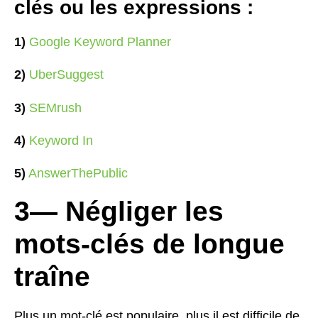
clés ou les expressions :
1)
Google Keyword Planner
2)
UberSuggest
3)
SEMrush
4)
Keyword In
5)
AnswerThePublic
3— Négliger les
mots-clés de longue
traîne
Plus un mot-clé est populaire, plus il est difficile de