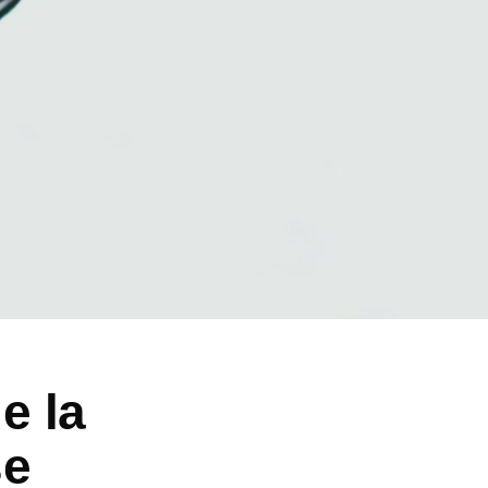
e la
se