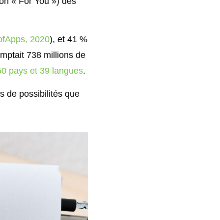
tion « For You ») des
ofApps, 2020
), et 41 %
omptait 738 millions de
0 pays et 39 langues
.
s de possibilités que