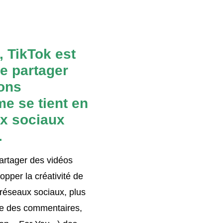
 TikTok est
de partager
ions
me se tient en
ux sociaux
.
artager des vidéos
opper la créativité de
s réseaux sociaux, plus
ore des commentaires,