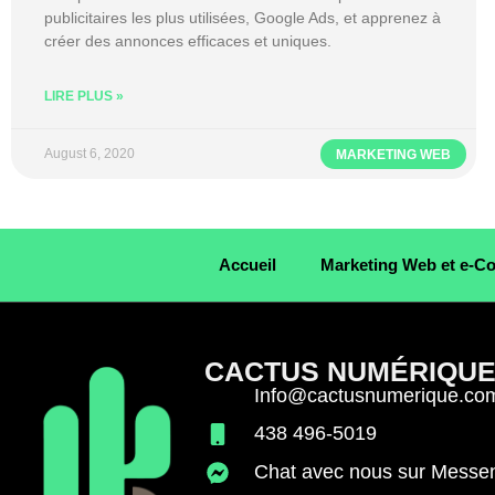
publicitaires les plus utilisées, Google Ads, et apprenez à
créer des annonces efficaces et uniques.
LIRE PLUS »
August 6, 2020
MARKETING WEB
Accueil
Marketing Web et e-
CACTUS NUMÉRIQU
Info@cactusnumerique.co
438 496-5019
Chat avec nous sur Messe