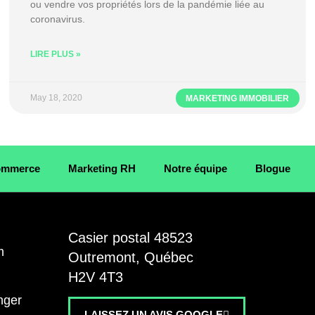
ou vendre vos propriétés lors de la pandémie liée au
coronavirus.
LIRE PLUS »
May 18, 2020
MARKETING IMMOBILIER
Commerce
Marketing RH
Notre équipe
Blogue
E
Casier postal 48523
m
Outremont, Québec
H2V 4T3
nger
LAISSEZ UN AVIS GOOGLE