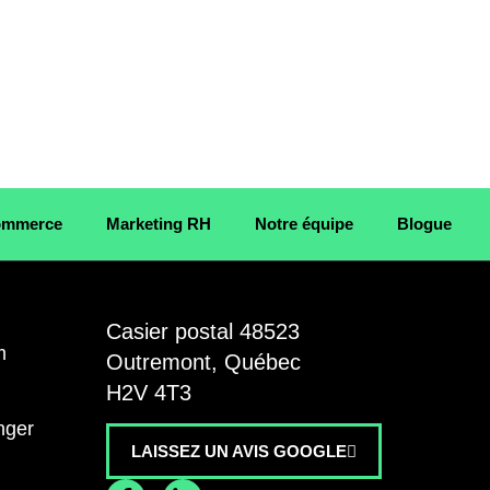
Commerce
Marketing RH
Notre équipe
Blogue
E
Casier postal 48523
m
Outremont, Québec
H2V 4T3
nger
LAISSEZ UN AVIS GOOGLE