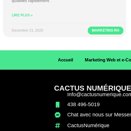
qualifiés rapidement.
LIRE PLUS »
December 21, 2020
MARKETING RH
Accueil
Marketing Web et e-
CACTUS NUMÉRIQU
Info@cactusnumerique.co
438 496-5019
Chat avec nous sur Messe
CactusNumérique