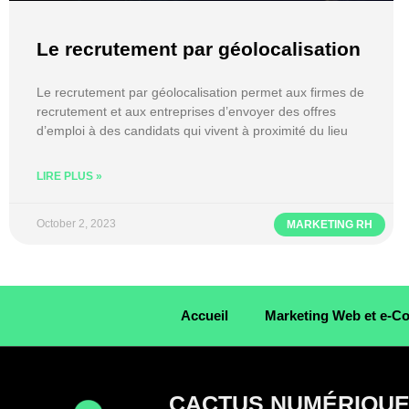
Le recrutement par géolocalisation
Le recrutement par géolocalisation permet aux firmes de
recrutement et aux entreprises d’envoyer des offres
d’emploi à des candidats qui vivent à proximité du lieu
LIRE PLUS »
October 2, 2023
MARKETING RH
Accueil
Marketing Web et e-
CACTUS NUMÉRIQU