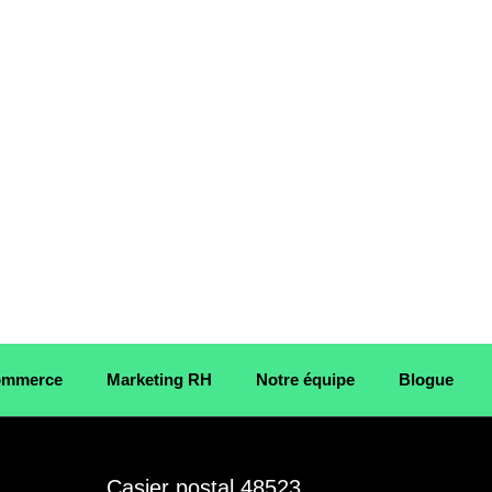
Commerce
Marketing RH
Notre équipe
Blogue
E
Casier postal 48523