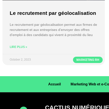
Le recrutement par géolocalisation
Le recrutement par géolocalisation permet aux firmes de
recrutement et aux entreprises d’envoyer des offres
d’emploi à des candidats qui vivent à proximité du lieu
LIRE PLUS »
October 2, 2023
MARKETING RH
Accueil
Marketing Web et e-
CACTUS NUMÉRIQU