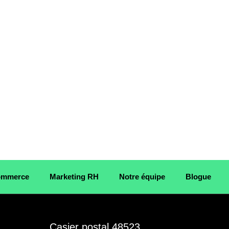
Commerce
Marketing RH
Notre équipe
Blogue
E
Casier postal 48523