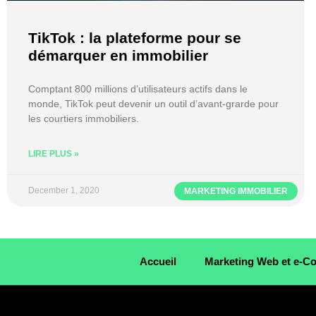
TikTok : la plateforme pour se
démarquer en immobilier
Comptant 800 millions d’utilisateurs actifs dans le
monde, TikTok peut devenir un outil d’avant-grarde pour
les courtiers immobiliers.
LIRE PLUS »
December 1, 2020
MARKETING IMMOBILIER
Accueil
Marketing Web et e-