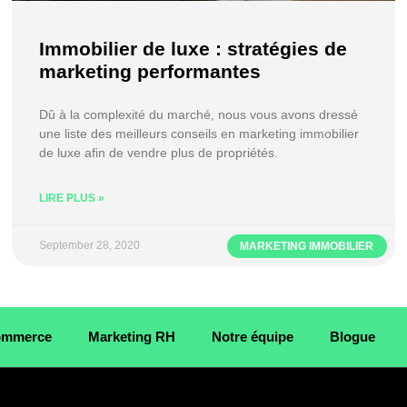
Immobilier de luxe : stratégies de
marketing performantes
Dû à la complexité du marché, nous vous avons dressé
une liste des meilleurs conseils en marketing immobilier
de luxe afin de vendre plus de propriétés.
LIRE PLUS »
September 28, 2020
MARKETING IMMOBILIER
Commerce
Marketing RH
Notre équipe
Blogue