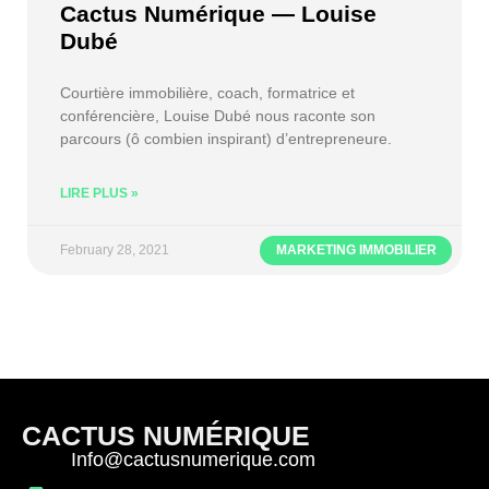
Cactus Numérique — Louise
Dubé
Courtière immobilière, coach, formatrice et
conférencière, Louise Dubé nous raconte son
parcours (ô combien inspirant) d’entrepreneure.
LIRE PLUS »
February 28, 2021
MARKETING IMMOBILIER
CACTUS NUMÉRIQUE
Info@cactusnumerique.com