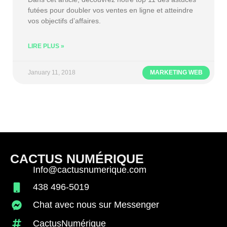
futées pour doubler vos ventes en ligne et atteindre
vos objectifs d’affaires.
LIRE PLUS »
January 11, 2018
MARKETING WEB
CACTUS NUMÉRIQUE
Info@cactusnumerique.com
438 496-5019
Chat avec nous sur Messenger
CactusNumérique