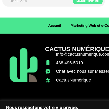
June 1, 2020
MARKETING RH
Accueil
Marketing Web et e-
CACTUS NUMÉRIQU
Info@cactusnumerique.co
438 496-5019
Chat avec nous sur Messe
CactusNumérique
Nous respectons votre vie privée.