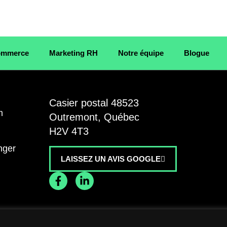
Commerce
Marketing RH
Notre équipe
Blogue
E
Casier postal 48523
m
Outremont, Québec
H2V 4T3
nger
LAISSEZ UN AVIS GOOGLE