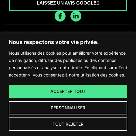
LAISSEZ UN AVIS GOOGLE
Nous respectons votre vie privée.
Recevez les dernières nouvelles de
Nous utilisons des cookies pour améliorer votre expérience
l'agence
de navigation, diffuser des publicités ou des contenus
personnalisés et analyser notre trafic. En cliquant sur « Tout
accepter », vous consentez à notre utilisation des cookies.
ACCEPTER TOUT
S'INSCRIRE
PERSONNALISER
TOUT REJETER
2024 ©
Cactus Numérique
. Tous droits réservés. |