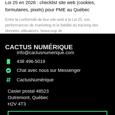
Loi 25 en 2026 : checklist site web (cookies,
formulaires, pixels) pour PME au Québec
Entre la conformité de leur site web à la Loi 25, ses
performances de marketing et la fiabilité du tracking des
données utilisateurs, beaucoup de
CACTUS NUMÉRIQUE
Info@cactusnumerique.com
438 496-5019
Chat avec nous sur Messenger
CactusNumérique
Casier postal 48523
Outremont, Québec
H2V 4T3